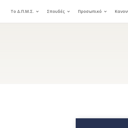
Το Δ.Π.Μ.Σ.
Σπουδές
Προσωπικό
Κανον