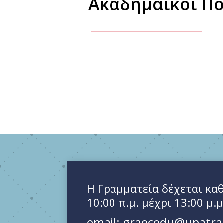
Ακαδημαϊκοί Πό
Η Γραμματεία δέχεται καθ
10:00 π.μ. μέχρι 13:00 μ.μ
email: graecedu@upatra